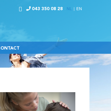
NL
|
EN
043 350 08 28
CONTACT