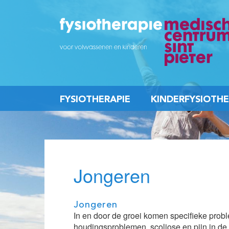
FYSIOTHERAPIE
KINDERFYSIOTHE
Jongeren
Jongeren
In en door de groei komen specifieke prob
houdingsproblemen, scoliose en pijn in de