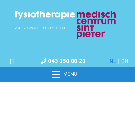
NL
|
EN
043 350 08 28
MENU